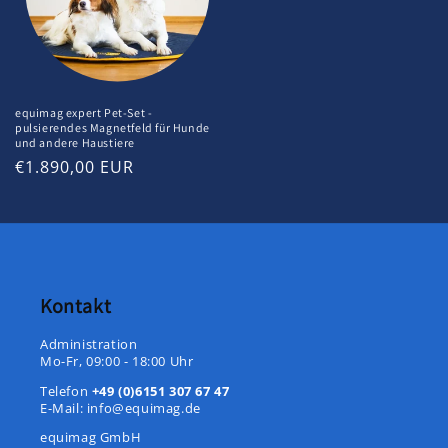
equimag expert Pet-Set -
pulsierendes Magnetfeld für Hunde
und andere Haustiere
Normaler
€1.890,00 EUR
Preis
Kontakt
Administration
Mo-Fr, 09:00 - 18:00 Uhr
Telefon
+49 (0)6151 307 67 47
E-Mail:
info@equimag.de
equimag GmbH