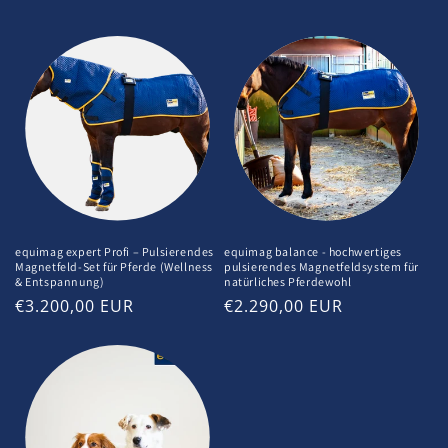
equimag expert Profi – Pulsierendes
equimag balance - hochwertiges
Magnetfeld-Set für Pferde (Wellness
pulsierendes Magnetfeldsystem für
& Entspannung)
natürliches Pferdewohl
Normaler
€3.200,00 EUR
Normaler
€2.290,00 EUR
Preis
Preis