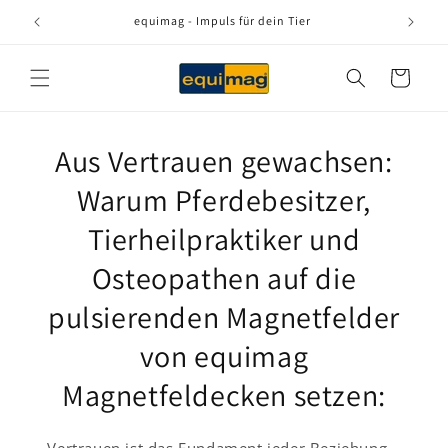
Direkt
zum
equimag - Impuls für dein Tier
Inhalt
Warenkorb
Aus Vertrauen gewachsen:
Warum Pferdebesitzer,
equimag – Dein tägliches Ritual
Tierheilpraktiker und
für mehr Harmonie. Sanfte
Osteopathen auf die
Impulse für ein glückliches Tier
pulsierenden Magnetfelder
an deiner Seite.
von equimag
Magnetfeldecken setzen: